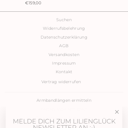
€159,00
Suchen
Widerrufsbelehrung
Datenschutzerklärung
AGB
Versandkosten
Impressum
Kontakt
Vertrag widerrufen
Armbandlängen ermitteln
Kettenlänge ermitteln
Gutschein zum Ausdrucken
"Sch
MELDE DICH ZUM LILIENGLÜCK
(Esc)
NEWSLETTER AN :-)
FAQ . Fragen & Antworten