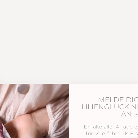
MELDE DI
LILIENGLÜCK 
AN :-
glichkeit,
Erhalte alle 14 Tage e
en. Du
Tricks, erfahre als E
die dir am