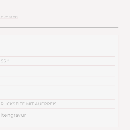
ndkosten
USS
*
RÜCKSEITE MIT AUFPREIS
itengravur