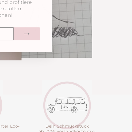
d profitiere
on tollen
onen!
VERSAND
erter Eco-
Dein Schmuckstück
ab 100€ versandkostenfrei