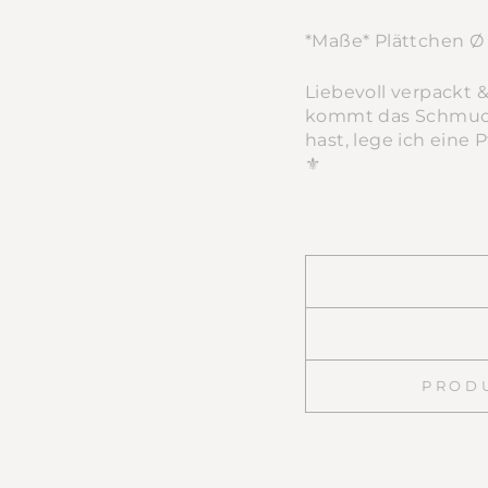
*Maße* Plättchen 
Liebevoll verpackt
kommt das Schmucks
hast, lege ich eine 
⚜️
PROD