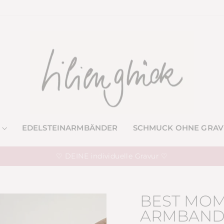
EDELSTEINARMBÄNDER
SCHMUCK OHNE GRA
♡ DEINE individuelle Gravur ♡
Pause
Diashow
BEST MOM 
ARMBAN