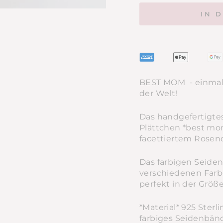
IN 
BEST MOM - einmal
der Welt!
Das handgefertigte
Plättchen *best mom
facettiertem Rosenq
Das farbigen Seiden
verschiedenen Farbe
perfekt in der Größe
*Material* 925 Sterl
farbiges Seidenbä