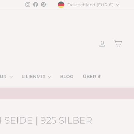
WÄHRUNG
Instagram
Facebook
Pinterest
Deutschland (EUR €)
EINLOGGE
EIN
VUR
LILIENMIX
BLOG
ÜBER ⚜
SEIDE | 925 SILBER
D