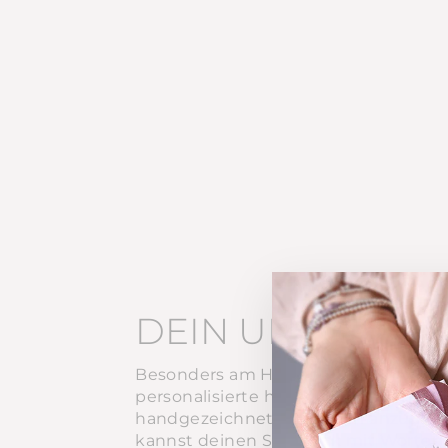
DEIN UNIKAT
Besonders am Herzen liegt mir die Mö
personalisierte handgeschriebene &
handgezeichnete Gravuren anzubiet
kannst deinen Schmuck mit Worten, 