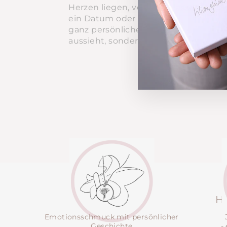
Herzen liegen, versehen lassen – sei 
ein Datum oder eine Botschaft. So en
ganz persönliches Stück, das nicht n
aussieht, sondern auch eine Geschich
EINZIGARTIG
H
Emotionsschmuck mit persönlicher
Geschichte
-