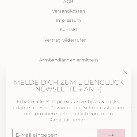
AGB
Versandkosten
Impressum
Kontakt
Vertrag widerrufen
Armbandlängen ermitteln
Kettenlänge ermitteln
Gutschein zum Ausdrucken
"Sch
MELDE DICH ZUM LILIENGLÜCK
(Esc)
NEWSLETTER AN :-)
FAQ . Fragen & Antworten
Erhalte alle 14 Tage exklusive Tipps & Tricks,
MELDE DICH ZUM LILIENGLÜCK
erfahre als Erste*r von neuen Schmuckstücken
NEWSLETTER AN
und profitiere gelegentlich von tollen
Rabattaktionen!
WÄHRUNG
Deutschland (EUR €)
E-
ABONNIEREN
MAIL