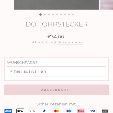
DOT OHRSTECKER
Normaler
€34,00
Preis
inkl. MwSt. zzgl.
Versandkosten
WUNSCHFARBE
⚜️ hier auswählen
AUSVERKAUFT
Sicher bezahlen mit: