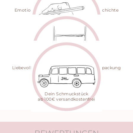
EINZIGARTIG
Emotionsschmuck mit persönlicher Geschichte
HANDGEZEICHNET
Jede Gravur mit Herz
- einzigartig persönlich
NACHHALTIG
Liebevoll gepackt in zertifizierter Eco-Verpackung
VERSAND
Dein Schmuckstück
ab 100€ versandkostenfrei