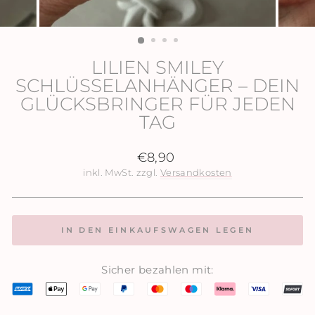
LILIEN SMILEY
SCHLÜSSELANHÄNGER – DEIN
GLÜCKSBRINGER FÜR JEDEN
TAG
Normaler
€8,90
Preis
inkl. MwSt. zzgl.
Versandkosten
IN DEN EINKAUFSWAGEN LEGEN
Sicher bezahlen mit: