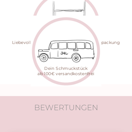
HANDGEZEICHNET
Jede Gravur mit Herz
- einzigartig persönlich
NACHHALTIG
Liebevoll gepackt in zertifizierter Eco-Verpackung
VERSAND
Dein Schmuckstück
ab 100€ versandkostenfrei
BEWERTUNGEN