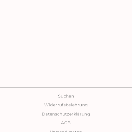
LILIEN SMILEY
SCHLÜSSELANHÄ
NGER – DEIN
GLÜCKSBRINGER
FÜR JEDEN TAG
€8,90
Suchen
Widerrufsbelehrung
Datenschutzerklärung
AGB
Versandkosten