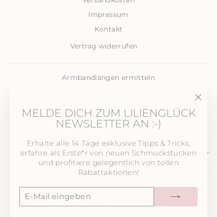
Impressum
Kontakt
Vertrag widerrufen
Armbandlängen ermitteln
Kettenlänge ermitteln
Gutschein zum Ausdrucken
"Sch
MELDE DICH ZUM LILIENGLÜCK
(Esc)
NEWSLETTER AN :-)
FAQ . Fragen & Antworten
Erhalte alle 14 Tage exklusive Tipps & Tricks,
MELDE DICH ZUM LILIENGLÜCK
erfahre als Erste*r von neuen Schmuckstücken
NEWSLETTER AN
und profitiere gelegentlich von tollen
Rabattaktionen!
WÄHRUNG
Deutschland (EUR €)
E-
ABONNIEREN
MAIL
EINGEBEN