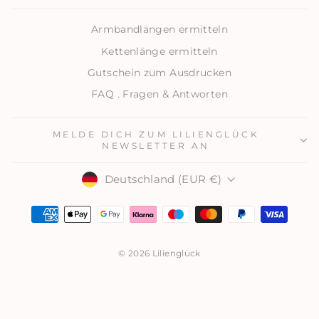
Armbandlängen ermitteln
Kettenlänge ermitteln
Gutschein zum Ausdrucken
FAQ . Fragen & Antworten
MELDE DICH ZUM LILIENGLÜCK
NEWSLETTER AN
WÄHRUNG
Deutschland (EUR €)
© 2026 Lilienglück