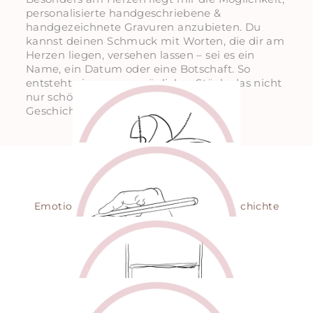
personalisierte handgeschriebene &
handgezeichnete Gravuren anzubieten. Du
kannst deinen Schmuck mit Worten, die dir am
Herzen liegen, versehen lassen – sei es ein
Name, ein Datum oder eine Botschaft. So
entsteht ein ganz persönliches Stück, das nicht
nur schön aussieht, sondern auch eine
Geschichte erzählt.
EINZIGARTIG
Emotionsschmuck mit persönlicher Geschichte
HANDGEZEICHNET
Jede Gravur mit Herz
- einzigartig persönlich