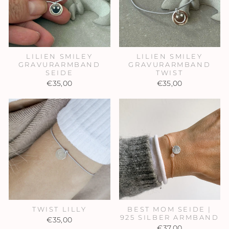
LILIEN SMILEY
LILIEN SMILEY
GRAVURARMBAND
GRAVURARMBAND
SEIDE
TWIST
€35,00
€35,00
TWIST LILLY
BEST MOM SEIDE |
925 SILBER ARMBAND
€35,00
€37,00