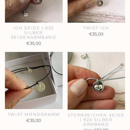
ICH SEIDE | 925
TWIST ICH
SILBER
€35,00
SEIDENARMBAND
€35,00
TWIST MONOGRAMM
STERNZEICHEN SEIDE
| 925 SILBER
€35,00
ARMBAND