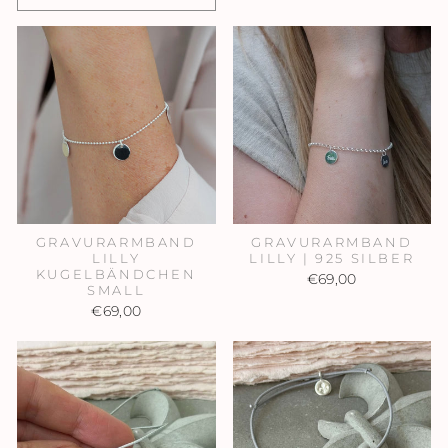
GRAVURARMBAND
GRAVURARMBAND
LILLY
LILLY | 925 SILBER
KUGELBÄNDCHEN
€69,00
SMALL
€69,00