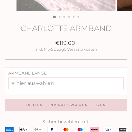
CHARLOTTE ARMBAND
Normaler
€119,00
Preis
inkl. MwSt. zzgl.
Versandkosten
ARMBANDLÄNGE
⚜️ hier auswählen
IN DEN EINKAUFSWAGEN LEGEN
Sicher bezahlen mit: