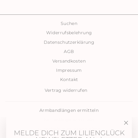
Suchen
Widerrufsbelehrung
Datenschutzerklärung
AGB
Versandkosten
Impressum
Kontakt
Vertrag widerrufen
Armbandlängen ermitteln
Kettenlänge ermitteln
Gutschein zum Ausdrucken
"Sch
MELDE DICH ZUM LILIENGLÜCK
(Esc)