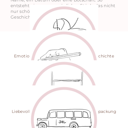
Name, ein Datum oder eine Botschaft. So
entsteht ein ganz persönliches Stück, das nicht
nur schön aussieht, sondern auch eine
Geschichte erzählt.
EINZIGARTIG
Emotionsschmuck mit persönlicher Geschichte
HANDGEZEICHNET
Jede Gravur mit Herz
- einzigartig persönlich
NACHHALTIG
Liebevoll gepackt in zertifizierter Eco-Verpackung