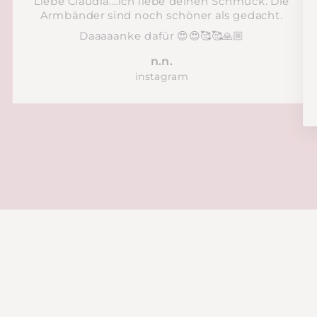
Liebe Claudia....ich liebe deinen Schmuck. Die
Armbänder sind noch schöner als gedacht.
Daaaaanke dafür 😍😍🥰🥰🙏🏼
n.n.
instagram