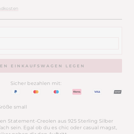
ndkosten
DEN EINKAUFSWAGEN LEGEN
Sicher bezahlen mit:
Größe small
n Statement-Creolen aus 925 Sterling Silber
ach sein. E
gal ob du es chic oder casual magst,