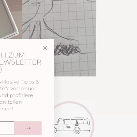
CH ZUM
"Schließen
NEWSLETTER
(Esc)"
)
xklusive Tipps &
rste*r von neuen
d profitiere
on tollen
onen!
VERSAND