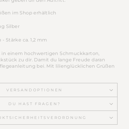
siker geben dir den Auftritt.
ößen im Shop erhältlich
ing Silber
m -
Stärke ca. 1,2 mm
 & in einem hochwertigen Schmuckkarton,
tück zu dir. Damit du lange Freude daran
Pflegeanleitung bei. Mit lilienglücklichen Grüßen
VERSANDOPTIONEN
DU HAST FRAGEN?
UKTSICHERHEITSVERORDNUNG