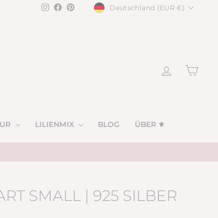
WÄHRUNG
Instagram
Facebook
Pinterest
Deutschland (EUR €)
EINLOGGE
EIN
VUR
LILIENMIX
BLOG
ÜBER ⚜
RT SMALL | 925 SILBER