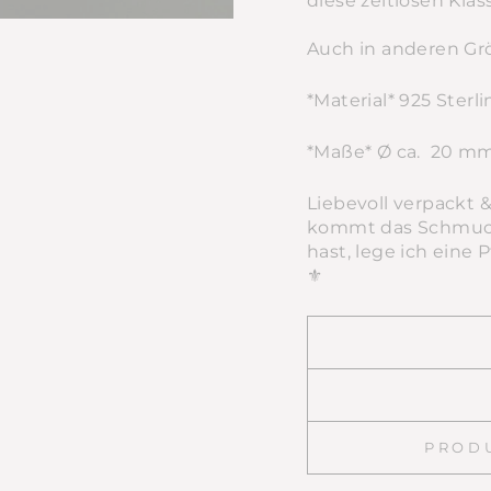
diese zeitlosen Klas
Auch in anderen Gr
*Material* 925 Sterl
*Maße*
Ø ca. 20 m
Liebevoll verpackt
kommt das Schmucks
hast, lege ich eine 
⚜️
PROD