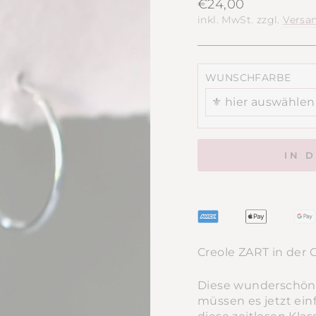
Normaler
€24,00
Preis
inkl. MwSt. zzgl.
Versa
WUNSCHFARBE
⚜️ hier auswählen
IN 
Creole ZART in der 
Diese wunderschöne
müssen es jetzt einf