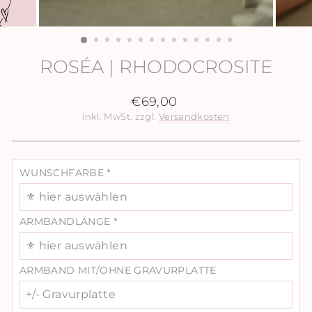
ROSÉA | RHODOCROSITE
Normaler
€69,00
Preis
inkl. MwSt. zzgl.
Versandkosten
WUNSCHFARBE
*
⚜️ hier auswählen
ARMBANDLÄNGE
*
⚜️ hier auswählen
ARMBAND MIT/OHNE GRAVURPLATTE
+/- Gravurplatte