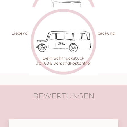
Jede Gravur mit Herz
- einzigartig persönlich
NACHHALTIG
Liebevoll gepackt in zertifizierter Eco-Verpackung
VERSAND
Dein Schmuckstück
ab 100€ versandkostenfrei
BEWERTUNGEN